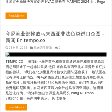
亚通过创新解决方案促进 HVAC 增长在 MARVEX 2024 上，Rega
…
Read More »
印尼渔业部挫败马来西亚非法鱼类进口企图 –
新闻 En.tempo.co
25 9 月, 2024
马来西亚新闻
0
TEMPO.CO， 雅加达 –海洋事务和渔业部通过海洋和渔业资源监
测总局阻止了一起非法鱼类 进口 来自马来西亚北加里曼丹省打拉
根的尝试。 “我们在北加里曼丹塔拉坎的团队还查获了一艘试图在
没有许可证的情况下将马来西亚进口鱼运往北加里曼丹塞巴蒂克
岛的船只，该船只悬挂着印尼和马来西亚国旗。他们在印尼境内
会升起印尼国旗，在马来西亚境内会升起马来西亚国旗。这明显
是违法行为，”海洋和渔业资源监测局局长 Pung Nugroho
Saksono 在一份声明中表示。 阅读更多
Read More »