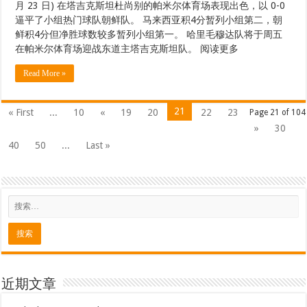
月 23 日) 在塔吉克斯坦杜尚别的帕米尔体育场表现出色，以 0-0
逼平了小组热门球队朝鲜队。 马来西亚积4分暂列小组第二，朝
鲜积4分但净胜球数较多暂列小组第一。 哈里毛穆达队将于周五
在帕米尔体育场迎战东道主塔吉克斯坦队。 阅读更多
Read More »
21
« First
...
10
«
19
20
22
23
Page 21 of 104
»
30
40
50
...
Last »
近期文章