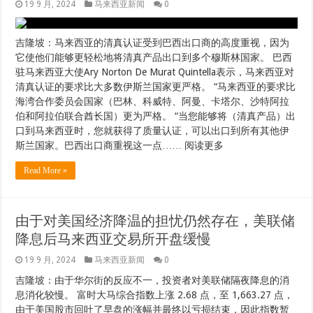
19 9 月, 2024
马来西亚新闻
0
吉隆坡：马来西亚的清真认证受到巴西出口商的高度重视，因为
它使他们能够更轻松地将清真产品出口到多个穆斯林国家。 巴西
驻马来西亚大使Ary Norton De Murat Quintella表示，马来西亚对
清真认证的要求比大多数伊斯兰国家更严格。 “马来西亚的要求比
海湾合作委员会国家（巴林、科威特、阿曼、卡塔尔、沙特阿拉
伯和阿拉伯联合酋长国）更为严格。 “当您能够将（清真产品）出
口到马来西亚时，您就获得了质量认证，可以出口到所有其他伊
斯兰国家。巴西出口商重视这一点…… 阅读更多
Read More »
由于对美国经济降温的担忧仍然存在，美联储
降息后马来西亚交易所开盘缓慢
19 9 月, 2024
马来西亚新闻
0
吉隆坡：由于华尔街的反应不一，投资者对美联储隔夜降息的消
息消化较慢。 富时大马综合指数上涨 2.68 点，至 1,663.27 点，
由于美国股市回吐了早盘的涨幅并最终以亏损结束，因此指数暂