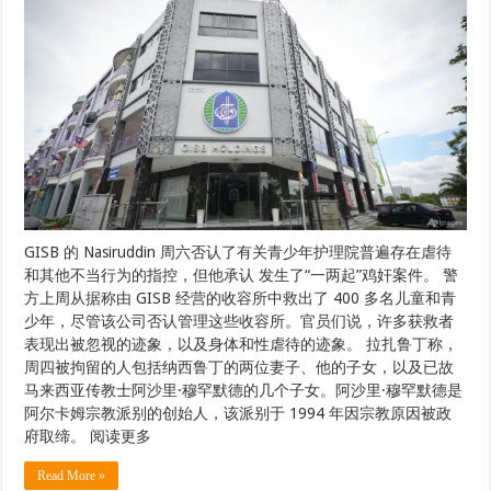
GISB 的 Nasiruddin 周六否认了有关青少年护理院普遍存在虐待
和其他不当行为的指控，但他承认 发生了“一两起”鸡奸案件。 警
方上周从据称由 GISB 经营的收容所中救出了 400 多名儿童和青
少年，尽管该公司否认管理这些收容所。官员们说，许多获救者
表现出被忽视的迹象，以及身体和性虐待的迹象。 拉扎鲁丁称，
周四被拘留的人包括纳西鲁丁的两位妻子、他的子女，以及已故
马来西亚传教士阿沙里·穆罕默德的几个子女。阿沙里·穆罕默德是
阿尔卡姆宗教派别的创始人，该派别于 1994 年因宗教原因被政
府取缔。 阅读更多
Read More »