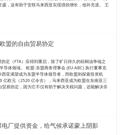
旺盛，这有助于安联马来西亚实现强劲增长，他补充道。 王
亚与欧盟的自由贸易协定
易协定（FTA）应得到重启，除了旷日持久的棕榈油争端之
体领域。 欧盟-东盟商务理事会 (EU-ABC) 执行董事克
) 强调，马来西亚渴望成为东盟半导体领导者，而欧盟则探索投资机
00 亿欧元（2520 亿令吉），马来西亚成为欧盟在东南亚三
自由贸易协定，因为它不仅有助于解决关税问题，还能解决非
煤电厂提供资金，给气候承诺蒙上阴影