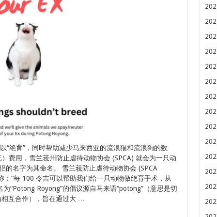
202
202
202
202
202
202
202
202
202
202
以“绝育”，同时帮助减少马来西亚的流浪猫和流浪狗的数
202
加坡元）费用，雪兰莪州防止虐待动物协会 (SPCA) 就会为一只动
的名字为其命名。 雪兰莪防止虐待动物协会 (SPCA
202
ook 上发帖称：“每 100 令吉可以帮助我们给一只动物做绝育手术，从
202
otong Royong”的倡议源自马来语“potong”（意思是切
（意为相互合作），旨在通过大 …
202
202