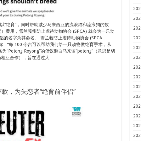
202
202
以“绝育”，同时帮助减少马来西亚的流浪猫和流浪狗的数
202
加坡元）费用，雪兰莪州防止虐待动物协会 (SPCA) 就会为一只动
202
的名字为其命名。 雪兰莪防止虐待动物协会 (SPCA
ook 上发帖称：“每 100 令吉可以帮助我们给一只动物做绝育手术，从
202
otong Royong”的倡议源自马来语“potong”（意思是切
202
（意为相互合作），旨在通过大 …
202
202
202
款，为失恋者“绝育前伴侣”
202
202
202
202
202