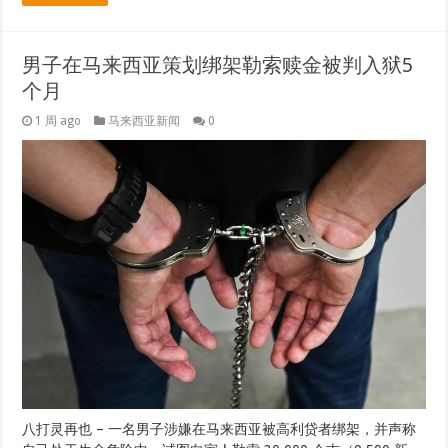
男子在马来西亚策划绑架勒索赎金被判入狱5
个月
1 周 ago
马来西亚新闻
0
八打灵再也 – 一名男子涉嫌在马来西亚被高利贷者绑架，并声称