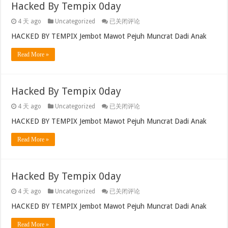
Hacked By Tempix 0day
Hacked
4 天 ago
Uncategorized
已关闭评论
By
Tempix
HACKED BY TEMPIX Jembot Mawot Pejuh Muncrat Dadi Anak
0day
Read More »
Hacked By Tempix 0day
Hacked
4 天 ago
Uncategorized
已关闭评论
By
Tempix
HACKED BY TEMPIX Jembot Mawot Pejuh Muncrat Dadi Anak
0day
Read More »
Hacked By Tempix 0day
Hacked
4 天 ago
Uncategorized
已关闭评论
By
Tempix
HACKED BY TEMPIX Jembot Mawot Pejuh Muncrat Dadi Anak
0day
Read More »