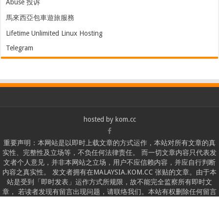
Abuse 投诉
馬來西亞包車遊旅服務
Lifetime Unlimited Linux Hosting
Telegram
hosted by
kom.cc
重要声明：本网站是以即时上载文章的方式运作，本站对所有文章的真
实性、完整性及立场等，不负任何法律责任。 而一切文章内容只代表发
文者个人意见，并非本网站之立场，用户不应信赖内容，并应自行判断
内容之真实性。 发文者拥有在MALAYSIA.KOM.CC 张贴的文章。由于本
站是受到「即时发表」运作方式所规限，故不能完全监察所有即时文
章， 若读者发现有留言出现问题，请联络我们。本站有权删除任何留言
及拒绝任何人士发文。切勿撰写粗言秽语、诽谤、渲染色情暴力或人身
攻击的言论，敬请自律。本网站保留一切法律权利。