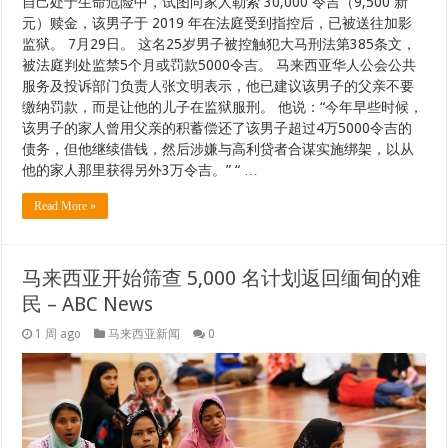
自己处于生命危险中，试图向家人勒索 30,000 令吉（9,500 新
元）赎金，该男子于 2019 年在法庭受到指控后，已被送往加影
监狱。 7月29日。 这名25岁男子被控触犯大马刑法第385条文，
被法庭判处监禁5个月或罚款5000令吉。 马来西亚华人公会公共
服务及投诉部门负责人张文明表示，他已建议该男子的父亲不要
缴纳罚款，而是让他的儿子在监狱服刑。 他说：“今年早些时候，
该男子的家人曾用父亲的积蓄偿还了该男子超过4万5000令吉的
债务，但他继续借钱，然后涉嫌与高利贷者合谋实施绑架，以从
他的家人那里获得另外3万令吉。” “ …
Read More »
马来西亚开始筛查 5,000 名计划返回缅甸的难
民 – ABC News
1 周 ago
马来西亚新闻
0