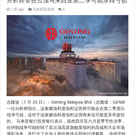
分析师警告云顶马来西亚第二季可能录得亏损
1 周 ago
马来西亚新闻
0
吉隆坡（7 月 30 日）：Genting Malaysia Bhd（吉隆坡：GENM
一位分析师指出，这家赌场和度假村运营商可能会在第二季度出
现净亏损，这对于这家赌场和度假村运营商来说可能是异常疲软
的。 马来亚银行投资银行表示，虽然四月至六月是季节性淡季，
但伊朗战争可能削弱了其云顶高原旗舰度假村的高端和大众市场
博彩业务，并打击了中东人和伦敦俱乐部的过境赌客。 该研究机