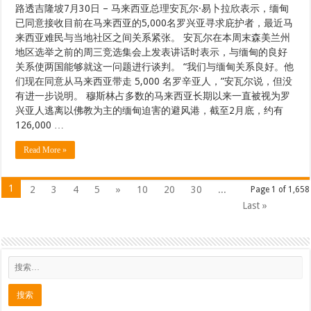
路透吉隆坡7月30日 – 马来西亚总理安瓦尔·易卜拉欣表示，缅甸
已同意接收目前在马来西亚的5,000名罗兴亚寻求庇护者，最近马
来西亚难民与当地社区之间关系紧张。 安瓦尔在本周末森美兰州
地区选举之前的周三竞选集会上发表讲话时表示，与缅甸的良好
关系使两国能够就这一问题进行谈判。 “我们与缅甸关系良好。他
们现在同意从马来西亚带走 5,000 名罗辛亚人，”安瓦尔说，但没
有进一步说明。 穆斯林占多数的马来西亚长期以来一直被视为罗
兴亚人逃离以佛教为主的缅甸迫害的避风港，截至2月底，约有
126,000 …
Read More »
1
2
3
4
5
»
10
20
30
...
Page 1 of 1,658
Last »