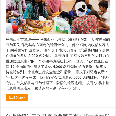
马来西亚吉隆坡—— 马来西亚已开始记录和筛查数千名 被拘留的
缅甸国民 作为与各方商定的遣返计划的一部分 缅甸内政部长赛夫
丁·纳苏蒂安周四表示。 赛义夫丁表示，缅甸已承诺接纳目前居住
在缅甸的多达 5,000 名公民。 马来西亚 另有人数不明的人目前在
孟加拉国东南部的一个小镇科克斯巴扎尔。 他说，马来西亚已在
其 19 个拘留所中确认了多达 4,000 名缅甸国民的身份，这些人
将被转移到一个地点进行安全检查和记录。 赛夫丁对记者表示：
“一旦这一进程完成，我们肯定会实现遣返 5000 人的目标。”他补
充说，外交部将与缅甸处理下一阶段的遣返进程。 安瓦尔·易卜拉
欣总理周三表示，被遣返的人是 罗兴亚人 难 …
Read More »