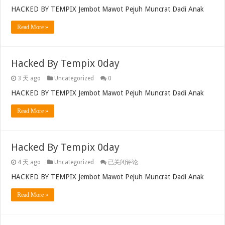
HACKED BY TEMPIX Jembot Mawot Pejuh Muncrat Dadi Anak
Read More »
Hacked By Tempix 0day
3 天 ago
Uncategorized
0
HACKED BY TEMPIX Jembot Mawot Pejuh Muncrat Dadi Anak
Read More »
Hacked By Tempix 0day
Hacked
4 天 ago
Uncategorized
已关闭评论
By
Tempix
HACKED BY TEMPIX Jembot Mawot Pejuh Muncrat Dadi Anak
0day
Read More »