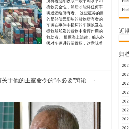
所有者必须收取一般平均水平和
Hac
挽救安全性，然后才能将任何车
Hac
辆退还给所有者。 这些证券的目
的是补偿受影响的货物所有者的
车辆在事件中损坏的车辆以及在
近
拯救船舶及其货物中发挥作用的
救助者。 根据海上法律，船东必
须对车辆进行留置权，这意味着
归
202
202
关于他的王室命令的“不必要”辩论… -
202
202
202
202
202
202