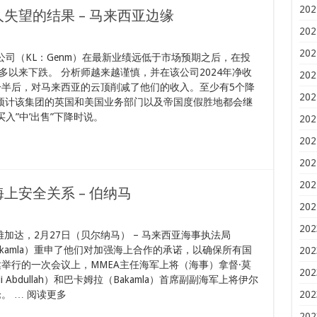
202
失望的结果 – 马来西亚边缘
202
202
公司（KL：Genm）在最新业绩远低于市场预期之后，在投
以来下跌。 分析师越来越谨慎，并在该公司2024年净收
202
一半后，对马来西亚的云顶削减了他们的收入。至少有5个降
202
们预计该集团的英国和美国业务部门以及帝国度假胜地都会继
入”中’出售”下降时说。
202
202
202
202
上安全关系 – 伯纳马
202
202
Anuar 雅加达，2月27日（贝尔纳马） – 马来西亚海事执法局
kamla）重申了他们对加强海上合作的承诺，以确保所有国
202
举行的一次会议上，MMEA主任海军上将（海事）拿督·莫
202
sli Abdullah）和巴卡姆拉（Bakamla）首席副副海军上将伊尔
论。 … 阅读更多
202
202