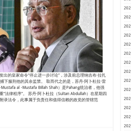
202
202
202
202
202
202
202
202
出的皇家命令“停止进一步讨论”，涉及前总理纳吉布·拉扎
202
议院逮捕下服刑他的其余监禁。 取而代之的是，苏丹·阿卜杜拉·雷
l -Mustafa al -Mustafa Billah Shah）是Pahang统治者，他强
202
程序”。 苏丹·阿卜杜拉（Sultan Abdullah）在星期四
202
于附录法令，此事属于负责任和值得信赖的政党的管辖范
202
202
202