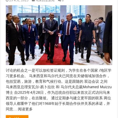
29 4 月, 2025
马来西亚新闻
0
讨论的机会之一是可以放松签证规则，为学生在各个国家 /地区学
习更多机会。 马来西亚和马尔代夫已同意在关键领域加强合作，
包括贸易，旅游，教育和气候行动。这是跟随的 双边会议 之间
马来西亚总理安瓦尔·易卜拉欣 和 马尔代夫总裁Mohamed Muizzu
博士 自2025年4月28日，作为总统自任职以来首次正式访问马来
西亚的一部分，在吉隆坡。 通过定期参与建立更牢固的联系 两位
领导人都重申了他们对1968年始于长期合作伙伴关系的承诺，并
同意… 阅读更多