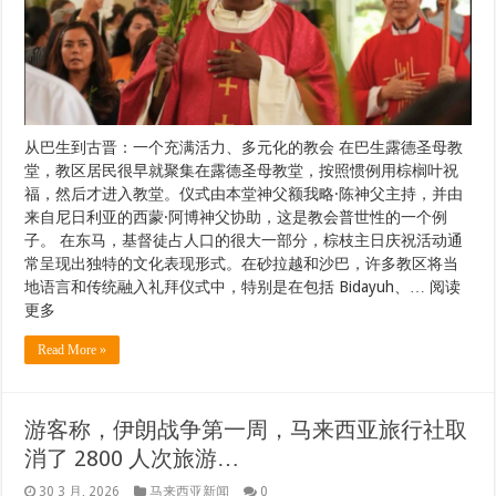
从巴生到古晋：一个充满活力、多元化的教会 在巴生露德圣母教
堂，教区居民很早就聚集在露德圣母教堂，按照惯例用棕榈叶祝
福，然后才进入教堂。仪式由本堂神父额我略·陈神父主持，并由
来自尼日利亚的西蒙·阿博神父协助，这是教会普世性的一个例
子。 在东马，基督徒占人口的很大一部分，棕枝主日庆祝活动通
常呈现出独特的文化表现形式。在砂拉越和沙巴，许多教区将当
地语言和传统融入礼拜仪式中，特别是在包括 Bidayuh、… 阅读
更多
Read More »
游客称，伊朗战争第一周，马来西亚旅行社取
消了 2800 人次旅游…
30 3 月, 2026
马来西亚新闻
0