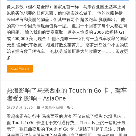
像大多数（但不是全部）国家元首一样，马来西亚国王基本上可
以购买他想要的任何东西，他也确实这么做了。 他的收藏包括一
长串稀有和美丽的物品，但其中有两个 超级跑车 脱颖而出。 他
的其中一个因为制服而值得一提。 但另一个回答了每个人都在问
的问题。 输入我们的竞赛赢取一辆令人惊叹的 2006 款福特 GT
或 400,000 美元现金！ 他不是唯一一位拥有一流汽车收藏的国家
元首 说到汽车收藏，很难打败文莱苏丹。 婆罗洲岛这个小国的统
治者拥有数千辆汽车， 包括劳斯莱斯最大的收藏之一…… 阅读更
多
Read More »
热浪影响了马来西亚的 Touch ‘n Go 卡，驾车
者受到影响 – AsiaOne
30 3 月, 2026
马来西亚新闻
0
看起来正在进行中 马来西亚的热浪 不仅造成了损失 水坝 和人，
但 Touch ‘n Go 卡也用于支付通行费。 Threads 上的一篇帖子展
示了一张扭曲变形的 Touch n’ Go 卡，该帖子引起了关注，其他
马来西亚驾车者纷纷加入分享他们自己的经历。 在评论中，用户