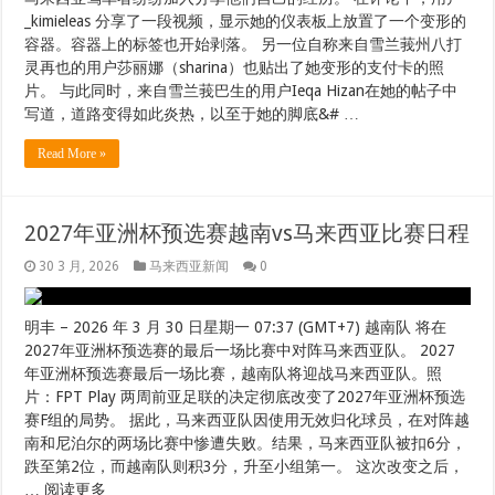
_kimieleas 分享了一段视频，显示她的仪表板上放置了一个变形的
容器。容器上的标签也开始剥落。 另一位自称来自雪兰莪州八打
灵再也的用户莎丽娜（sharina）也贴出了她变形的支​​付卡的照
片。 与此同时，来自雪兰莪巴生的用户Ieqa Hizan在她的帖子中
写道，道路变得如此炎热，以至于她的脚底&# …
Read More »
2027年亚洲杯预选赛越南vs马来西亚比赛日程
30 3 月, 2026
马来西亚新闻
0
明丰 – 2026 年 3 月 30 日星期一 07:37 (GMT+7) 越南队 将在
2027年亚洲杯预选赛的最后一场比赛中对阵马来西亚队。 2027
年亚洲杯预选赛最后一场比赛，越南队将迎战马来西亚队。照
片：FPT Play 两周前亚足联的决定彻底改变了2027年亚洲杯预选
赛F组的局势。 据此，马来西亚队因使用无效归化球员，在对阵越
南和尼泊尔的两场比赛中惨遭失败。结果，马来西亚队被扣6分，
跌至第2位，而越南队则积3分，升至小组第一。 这次改变之后，
… 阅读更多