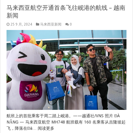
马来西亚航空开通首条飞往岘港的航线 – 越南
新闻
25 9 月, 2024
马来西亚新闻
0
航班上的首批乘客于周二踏上岘港。——越通社/VNS 照片 ĐÀ
NẴNG — 马来西亚航空 MH748 航班载有 160 名乘客从吉隆坡起
飞，降落在Đà… 阅读更多