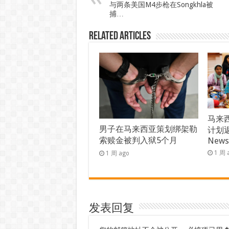
与两条美国M4步枪在Songkhla被
捕…
Related Articles
马来西
男子在马来西亚策划绑架勒
计划返
索赎金被判入狱5个月
New
1 周 
1 周 ago
发表回复