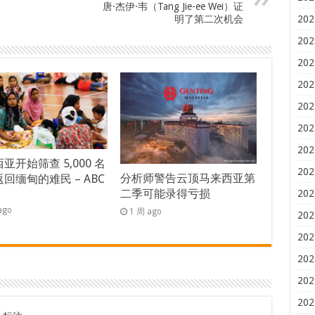
唐·杰伊·韦（Tang Jie-ee Wei）证
明了第二次机会
202
202
202
202
202
202
202
亚开始筛查 5,000 名
202
分析师警告云顶马来西亚第
回缅甸的难民 – ABC
二季可能录得亏损
s
202
ago
1 周 ago
202
202
202
202
202