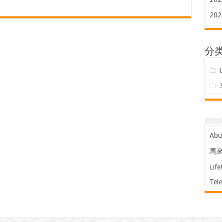
202
分
Ab
馬
Life
Tel