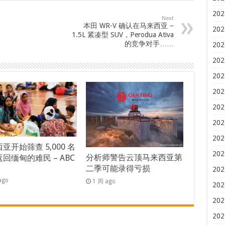
202
Next
本田 WR-V 确认在马来西亚 –
202
1.5L 紧凑型 SUV，Perodua Ativa
的竞争对手……
202
202
202
202
202
202
202
亚开始筛查 5,000 名
202
分析师警告云顶马来西亚第
回缅甸的难民 – ABC
二季可能录得亏损
s
202
ago
1 周 ago
202
202
202