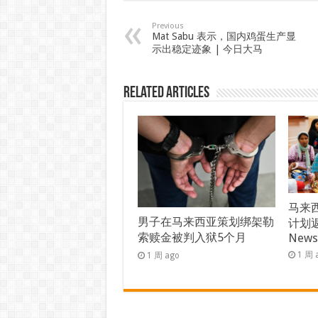
Previous
Mat Sabu 表示，国内鸡蛋生产显
示出稳定迹象 | 今日大马
Related Articles
马来西
男子在马来西亚策划绑架勒
计划返
索赎金被判入狱5个月
New
1 周 
1 周 ago