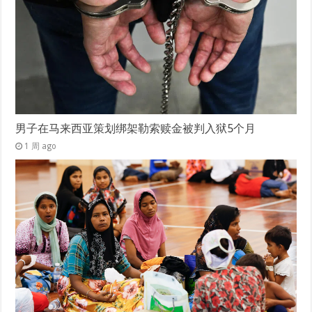
男子在马来西亚策划绑架勒索赎金被判入狱5个月
1 周 ago