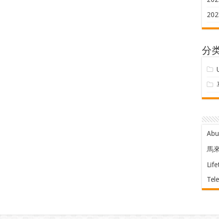
202
分
Ab
馬
Life
Tel