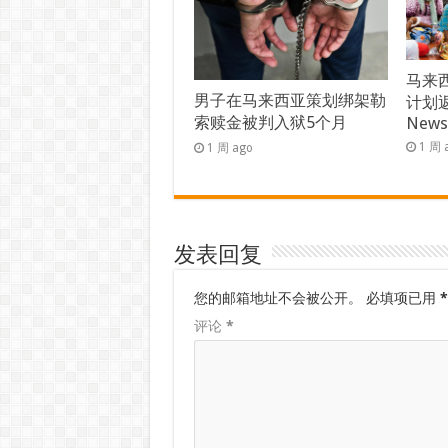
马来西
男子在马来西亚策划绑架勒
计划返
索赎金被判入狱5个月
New
1 周 
1 周 ago
发表回复
您的邮箱地址不会被公开。
必填项已用
*
评论
*