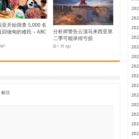
202
202
亚开始筛查 5,000 名
202
分析师警告云顶马来西亚第
回缅甸的难民 – ABC
202
二季可能录得亏损
s
ago
1 周 ago
202
202
202
202
202
标注
202
202
202
202
202