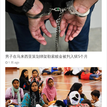
男子在马来西亚策划绑架勒索赎金被判入狱5个月
1 周 ago