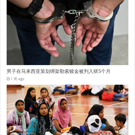
男子在马来西亚策划绑架勒索赎金被判入狱5个月
1 周 ago