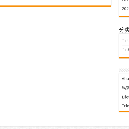
202
分
Ab
馬
Life
Tel