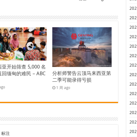
202
202
202
202
202
202
202
亚开始筛查 5,000 名
分析师警告云顶马来西亚第
回缅甸的难民 – ABC
202
二季可能录得亏损
s
202
ago
1 周 ago
202
202
202
202
202
标注