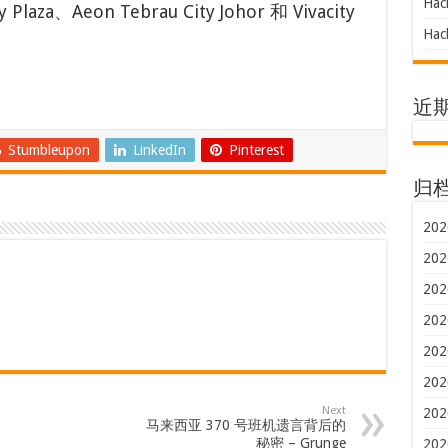
Hac
laza、Aeon Tebrau City Johor 和 Vivacity
Hac
近
Stumbleupon
LinkedIn
Pinterest
归
202
202
202
202
202
202
Next
202
马来西亚 370 号班机遗言背后的
秘密 – Grunge
202