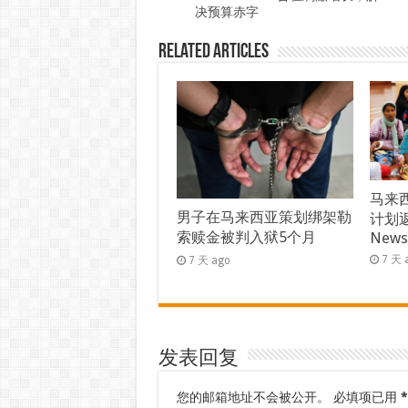
决预算赤字
Related Articles
马来西
男子在马来西亚策划绑架勒
计划返
索赎金被判入狱5个月
New
7 天 
7 天 ago
发表回复
您的邮箱地址不会被公开。
必填项已用
*