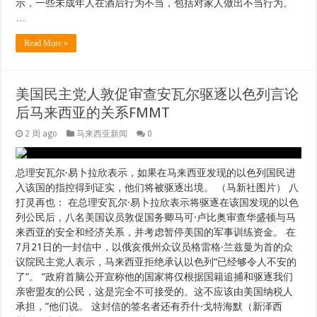
示，一些未成年人在酒后行为不当，包括对家人做出不当行为。
…
Read More »
美国民主党人敦促审查安瓦尔驱逐以色列言论
后马来西亚的关系FMMT
2 周 ago
马来西亚新闻
0
总理安瓦尔·易卜拉欣表示，如果在马来西亚发现的以色列国民进
入该国的指控得到证实，他们将被驱逐出境。 （马新社图片） 八
打灵再也： 在总理安瓦尔·易卜拉欣表示将驱逐在该国发现的以色
列公民后，八名美国议员敦促国务卿马可·卢比奥审查华盛顿与马
来西亚的安全和经济关系，并考虑暂停美国的军事训练资金。 在
7月21日的一封信中，以俄亥俄州众议员格雷格·兰兹曼为首的众
议院民主党人表示，马来西亚拒绝承认以色列“已经够令人不安的
了”。 “政府首脑公开宣称他的国家将仅根据国籍追捕和驱逐我们
亲密盟友的公民，这是完全不可接受的。这不应该由美国纳税人
承担，”他们说。 这封信的签名者还有乔什·戈特海默（新泽西