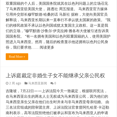
双重国籍的个人后，美国国务院就其在以色列问题上的立场召见
了马来西亚驻美国大使， 路透社 周五报道。 马来西亚官方媒体
引用外交部长穆罕默德·哈桑的话 马新社 据称，大使向美国官员
解释说，马来西亚长期以来一直奉行不承认犹太国家的政策。 “我
们的移民政策不承认以色列国或犹太复国主义政权。这一直是我
们的立场，”穆罕默德·沙鲁尔·伊克拉姆·雅各布大使被引述告诉美
国国务院。 “有一名拥有美国和以色列双重国籍的人，使用美国护
照进入马来西亚。然而，随后的检查显示他还拥有以色列公民身
份，我们要求他…… 阅读更多
Read More »
上诉庭裁定非婚生子女不能继承父亲公民权
2 周 ago
马来西亚新闻
0
吉隆坡，7月22日——上诉法院今天一致裁定，根据联邦宪法，
在马来西亚出生的两名人士无权成为马来西亚公民，因为他们的
马来西亚亲生父亲在他们出生时并未与非马来西亚母亲结婚。 由
三名法官组成的陪审团主席、上诉法院法官拿督阿扎哈里·卡迈勒
南利表示，高等法院拒绝他们被承认和宣布为马来西亚人的申请