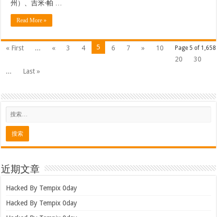
州）、吉米·帕 …
Read More »
5
« First
...
«
3
4
6
7
»
10
Page 5 of 1,658
20
30
...
Last »
近期文章
Hacked By Tempix 0day
Hacked By Tempix 0day