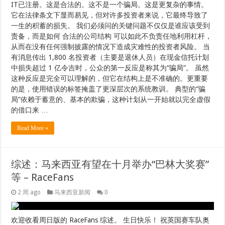
IT已注册。这是合法的。这不是一个骗局。这是更复杂的事情。
它在法律条文下显而易见，但对许多投资者来说，它最终导致了
一生的积蓄的损失。 我们必须问的关键问题不仅仅是谁应该受到
责备，而是如何 合法的公司结构 可以如此不负责任地利用杠杆，
从而在没有任何强制披露的情况下造成灾难性的投资者风险。 当
有消息传出 1,800 名投资者（主要是退休人员）在现金信托计划
中损失超过 1 亿令吉时，公众的第一反应是称其为“骗局”。 虽然
这种反应是完全可以理解的，但它在结构上是不准确的。更重要
的是，使用错误的标签掩盖了更深层次的系统教训。 典型的“骗
局”依赖于蓄意的、基本的欺骗，这种计划从一开始就以完全虚假
的借口来 …
Read More »
综述：马来西亚有望在十月举办“巴林大奖赛”
等 – RaceFans
2 周 ago
马来西亚新闻
0
欢迎收看周日版的 RaceFans 综述。 生日快乐！ 祝英国赛车队奥