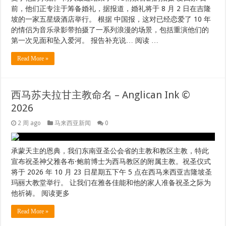
前，他们正专注于筹备婚礼，据报道，婚礼将于 8 月 2 日在吉隆
坡的一家五星级酒店举行。 根据 中国报，这对已经恋爱了 10 年
的情侣为音乐录影带拍摄了一系列浪漫的场景，包括重演他们的
第一次见面和坠入爱河。 报告补充说… 阅读 …
Read More »
西马苏夫拉甘主教命名 – Anglican Ink ©
2026
2 周 ago
马来西亚新闻
0
承蒙天主的恩典，我们东南亚圣公会省的主教和教区主教，特此
宣布祝圣神父雅各布·鲍前博士为西马教区的附属主教。祝圣仪式
将于 2026 年 10 月 23 日星期五下午 5 点在西马来西亚吉隆坡圣
玛丽大教堂举行。 让我们在雅各佳能和他的家人准备祝圣之际为
他祈祷。 阅读更多
Read More »