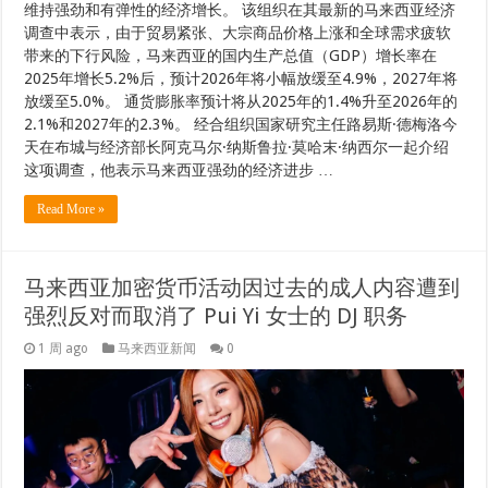
维持强劲和有弹性的经济增长。 该组织在其最新的马来西亚经济
调查中表示，由于贸易紧张、大宗商品价格上涨和全球需求疲软
带来的下行风险，马来西亚的国内生产总值（GDP）增长率在
2025年增长5.2%后，预计2026年将小幅放缓至4.9%，2027年将
放缓至5.0%。 通货膨胀率预计将从2025年的1.4%升至2026年的
2.1%和2027年的2.3%。 经合组织国家研究主任路易斯·德梅洛今
天在布城与经济部长阿克马尔·纳斯鲁拉·莫哈末·纳西尔一起介绍
这项调查，他表示马来西亚强劲的经济进步 …
Read More »
马来西亚加密货币活动因过去的成人内容遭到
强烈反对而取消了 Pui Yi 女士的 DJ 职务
1 周 ago
马来西亚新闻
0