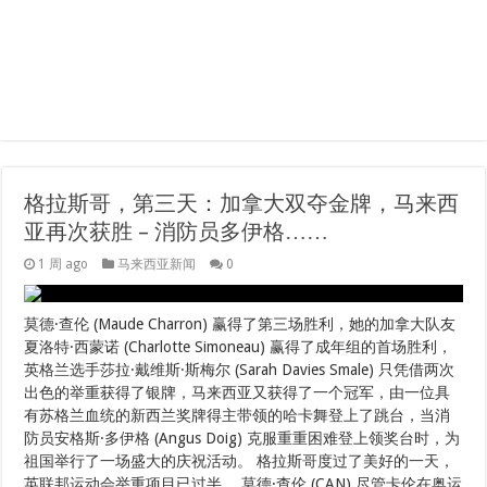
格拉斯哥，第三天：加拿大双夺金牌，马来西
亚再次获胜 – 消防员多伊格……
1 周 ago
马来西亚新闻
0
莫德·查伦 (Maude Charron) 赢得了第三场胜利，她的加拿大队友
夏洛特·西蒙诺 (Charlotte Simoneau) 赢得了成年组的首场胜利，
英格兰选手莎拉·戴维斯·斯梅尔 (Sarah Davies Smale) 只凭借两次
出色的举重获得了银牌，马来西亚又获得了一个冠军，由一位具
有苏格兰血统的新西兰奖牌得主带领的哈卡舞登上了跳台，当消
防员安格斯·多伊格 (Angus Doig) 克服重重困难登上领奖台时，为
祖国举行了一场盛大的庆祝活动。 格拉斯哥度过了美好的一天，
英联邦运动会举重项目已过半。 莫德·查伦 (CAN) 尽管卡伦在奥运