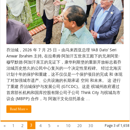
乔治城，2026 年 7 月 25 日 – 由马来西亚总理 YAB Dato’ Seri
Anwar Ibrahim 主持, 在拉希姆·阿加汗五世亲王殿下的兄弟阿里·
穆罕默德·阿加汗亲王的见证下，康华利斯堡的重新开放标志着乔
治城历史悠久的公民中心复兴的一个决定性里程碑。 经过北海滨
计划十年的保护和重建，这不仅仅是一个保护项目的完成 和 体现
了对加强城市遗产、公共设施的长期承诺 空间 和未来。 这 进行
了重建 乔治城保护与发展公司 (GTCDC)。这是 槟城州政府通过
首席部长机构和国库控股有限公司子公司 Think City 与槟城岛市
议会 (MBPP) 合作，与 阿迦汗文化信托基金 …
Read More »
3
«
1
2
4
5
»
10
20
30
Page 3 of 1,658