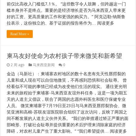
前仅比高收入门槛低7.1％。 “这些数字令人鼓舞，但跨越这一门
槛本身并不是终点。重要的是经济增长是否为马来西亚人带来更
好的工资、更高质量的工作和更强的购买力。” 阿克迈勒·纳斯鲁
拉表示，这份独立的、基于证据的报告将作为… 阅读更多
Read More »
柬马友好使命为农村孩子带来微笑和新希望
2 周 ago
马来西亚新闻
0
金边（马新社）：柬埔寨农村地区的数十名患有先天性唇腭裂的
儿童和成人现在可以自信地微笑，不再感到恐惧和社会耻辱。 曾
经看似不可能的事情已经成为改变他们生活的现实。 通往更光明
未来的旅程始于柬埔寨-马来西亚友谊外科任务，这是一项为期五
天的人道主义倡议，联合了两国的志愿外科医生和医疗保健专业
人员。 微笑柬埔寨于7月19日至23日与马来西亚唇腭裂协会、微
笑亚洲和高棉-苏联友谊医院联合组织了这次访问，反映了两国之
间不断发展的人道主义伙伴关系。 “我们的举措通过矫正严重的面
部畸形、打破社会耻辱并提供重要的术后护理来消除家庭的经济
障碍，对农村儿童产生了重大影响。” “我们希望提供… 阅读更多