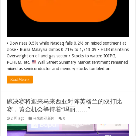
• Dow rises 0.5% while Nasdaq falls 0.2% on mixed sentiment at
close • Bursa Malaysia climbs 0.71% to 1,713.09 • HLIB maintains
Overweight on oil and gas sector • Stocks to watch: IOIPG,
PCHEM, etc.
Wall Street Summary Market sentiment remained
mixed as semiconductor and memory stocks tumbled on …
Read More »
碗决赛将迎来马来西亚对阵英格兰的双打比
赛，黄金机会等待着“玛丽……”
2 周 ago
马来西亚新闻
0