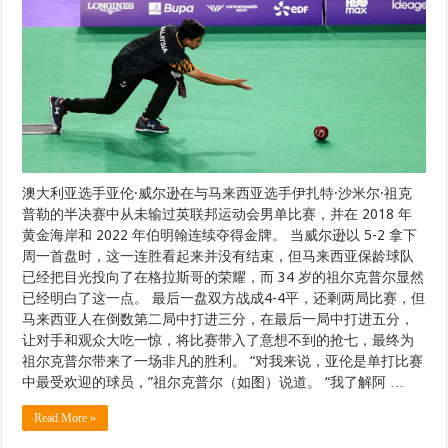
澳大利亚选手亚伦·威尔逊在与马来西亚选手伊扎特·沙米尔·祖克
普勒的半决赛中从未输过英联邦运动会男单比赛，并在 2018 年
黄金海岸和 2022 年伯明翰连续夺得金牌。 当威尔逊以 5-2 拿下
周一首盘时，这一连胜看起来并没有结束，但马来西亚保龄球队
已经把目光投向了在格拉斯哥的荣耀，而 34 岁的祖尔克普尔显然
已经明白了这一点。 最后一盘双方战成4-4平，还剩两局比赛，但
马来西亚人在倒数第二局中打进三分，在最后一局中打进五分，
让对手和观众大吃一惊，将比赛带入了意想不到的抢七，最终为
祖尔克普尔带来了一场非凡的胜利。 “对我来说，亚伦是单打比赛
中最受欢迎的球员，”祖尔克普尔（如图）说道。 “我了解阿 …
Read More »