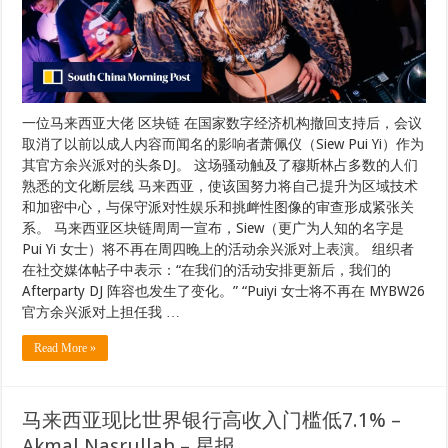
一位马来西亚大佬 区块链 在国家数字经济机构撤回支持后，会议
取消了以前以成人内容而闻名的影响者萧佩仪（Siew Pui Yi）作为
其官方余兴派对的头条DJ。 这场骚动触及了穆斯林占多数的人们
熟悉的文化断层线 马来西亚，使该国努力将自己提升为区域技术
和加密中心，与保守派对性娱乐和挑衅性图像的审查形成紧张关
系。 马来西亚区块链周周一宣布，Siew（更广为人知的名字是
Pui Yi 女士）将不再在周四晚上的活动余兴派对上表演。 组织者
在社交媒体帖子中表示：“在我们的活动安排更新后，我们的
Afterparty DJ 阵容也发生了变化。” “Puiyi 女士将不再在 MYBW26
官方余兴派对上担任我 …
Read More »
马来西亚现比世界银行高收入门槛低7.1% –
Akmal Nasrullah – 星报