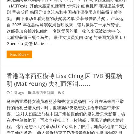
（MIFFest）其他大赢家包括智利惊悚片 红色机库 和斯里兰卡戏
剧 里弗斯通 韩国导演李沧东和中国动作偶像吴京则获得了荣誉
奖。 向下滚动查看完整的获奖者名单 荣获最佳影片奖， 卢幸运
自 2025 年在戛纳导演双周首映以来，该片赢得了一系列赞誉。
这部美加合拍片以纽约一名送货员的唯一收入来源被盗为中心。
此前曾获得三项金马奖。 最佳女演员奖由 Ong 与法国女演员 Lila
Gueneau 凭借 Marie- …
Read More »
香港马来西亚模特 Lisa Ch’ng 因 TVB 明星杨
明 (Mat Yeung) 失礼而落泪……
2 周 ago
马来西亚新闻
0
马来西亚模特女演员程丽莎和香港演员杨明下个月在马来西亚举
行的婚礼已进入倒计时，但准新郎仍然想办法给未婚妻带来惊
喜。 这对夫妇最近前往中国广州拍摄他们的婚礼音乐录影带，杨
在片中单膝跪下，再次向程献上了一枚钻戒，重现了他的求婚过
程。 这个意想不到的举动让Ch’ng流下了眼泪，她高兴地第二次接
受了他的求婚。 两人最近结束了TVB情景喜剧的拍摄 爱回家 目