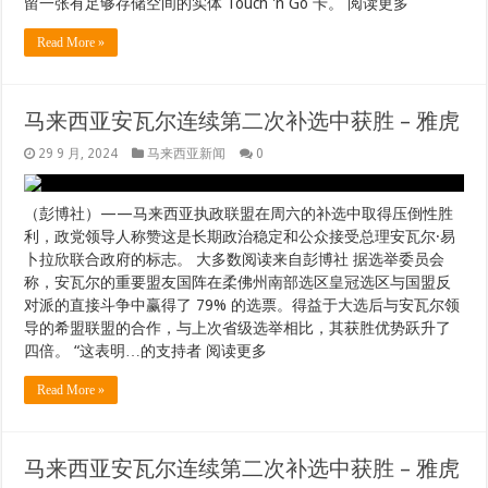
留一张有足够存储空间的实体 Touch 'n Go 卡。 阅读更多
Read More »
马来西亚安瓦尔连续第二次补选中获胜 – 雅虎
29 9 月, 2024
马来西亚新闻
0
（彭博社）——马来西亚执政联盟在周六的补选中取得压倒性胜
利，政党领导人称赞这是长期政治稳定和公众接受总理安瓦尔·易
卜拉欣联合政府的标志。 大多数阅读来自彭博社 据选举委员会
称，安瓦尔的重要盟友国阵在柔佛州南部选区皇冠选区与国盟反
对派的直接斗争中赢得了 79% 的选票。得益于大选后与安瓦尔领
导的希盟联盟的合作，与上次省级选举相比，其获胜优势跃升了
四倍。 “这表明…的支持者 阅读更多
Read More »
马来西亚安瓦尔连续第二次补选中获胜 – 雅虎