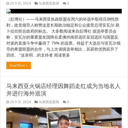
29 9 月, 2024
马来西亚新闻
0
（彭博社）——马来西亚执政联盟在周六的补选中取得压倒性胜
利，政党领导人称赞这是长期政治稳定和公众接受总理安瓦尔·易
卜拉欣联合政府的标志。 大多数阅读来自彭博社 据选举委员会
称，安瓦尔的重要盟友国阵在柔佛州南部选区皇冠选区与国盟反
对派的直接斗争中赢得了 79% 的选票。得益于大选后与安瓦尔领
导的希盟联盟的合作，与上次省级选举相比，其获胜优势跃升了
四倍。 “这表明…的支持者 阅读更多
Read More »
马来西亚火锅店经理因舞蹈走红成为当地名人
并进行海外巡演
29 9 月, 2024
马来西亚新闻
0