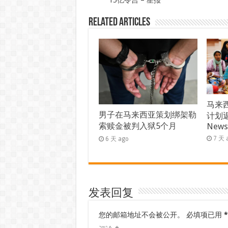
Related Articles
马来西
男子在马来西亚策划绑架勒
计划返
索赎金被判入狱5个月
New
7 天 
6 天 ago
发表回复
您的邮箱地址不会被公开。
必填项已用
*