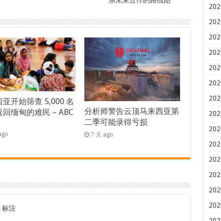
202
202
202
202
202
202
202
亚开始筛查 5,000 名
分析师警告云顶马来西亚第
回缅甸的难民 – ABC
202
二季可能录得亏损
s
202
ago
7 天 ago
202
202
202
202
202
标注
202