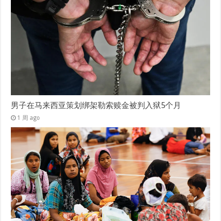
男子在马来西亚策划绑架勒索赎金被判入狱5个月
1 周 ago