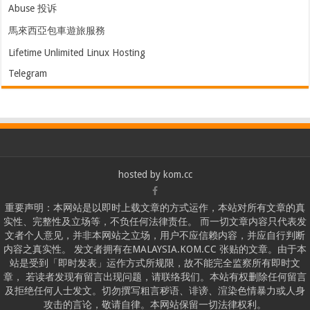
Abuse 投诉
馬來西亞包車遊旅服務
Lifetime Unlimited Linux Hosting
Telegram
hosted by
kom.cc
重要声明：本网站是以即时上载文章的方式运作，本站对所有文章的真
实性、完整性及立场等，不负任何法律责任。 而一切文章内容只代表发
文者个人意见，并非本网站之立场，用户不应信赖内容，并应自行判断
内容之真实性。 发文者拥有在MALAYSIA.KOM.CC 张贴的文章。由于本
站是受到「即时发表」运作方式所规限，故不能完全监察所有即时文
章， 若读者发现有留言出现问题，请联络我们。本站有权删除任何留言
及拒绝任何人士发文。切勿撰写粗言秽语、诽谤、渲染色情暴力或人身
攻击的言论，敬请自律。本网站保留一切法律权利。