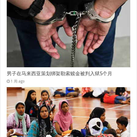
男子在马来西亚策划绑架勒索赎金被判入狱5个月
1 周 ago