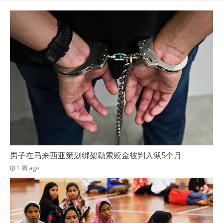
男子在马来西亚策划绑架勒索赎金被判入狱5个月
1 周 ago