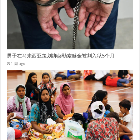
男子在马来西亚策划绑架勒索赎金被判入狱5个月
1 周 ago