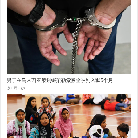
男子在马来西亚策划绑架勒索赎金被判入狱5个月
1 周 ago