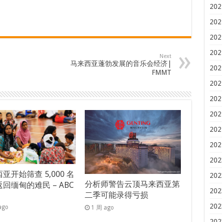
202
202
202
202
Next
马来西亚蓬勃发展的音乐会经济|
202
FMMT
202
202
202
202
202
202
亚开始筛查 5,000 名
202
分析师警告云顶马来西亚第
回缅甸的难民 – ABC
202
二季可能录得亏损
s
202
ago
1 周 ago
202