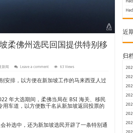
Hac
Hac
近
坡柔佛州选民回国提供特别移
归
亚新闻
Leave a comment
63 Views
202
202
别安排，以方便在新加坡工作的马来西亚人过
202
202
22 年大选期间，柔佛当局在 BSI 海关、移民
202
条专用车道，以方便数千名从新加坡返回投票的
202
202
艾议会补选中，还为新加坡选民开辟了一条特别通
202