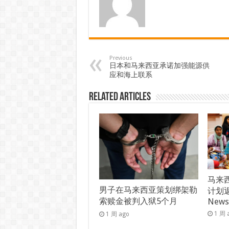
Previous
日本和马来西亚承诺加强能源供
应和海上联系
Related Articles
马来西
男子在马来西亚策划绑架勒
计划返
索赎金被判入狱5个月
New
1 周 
1 周 ago