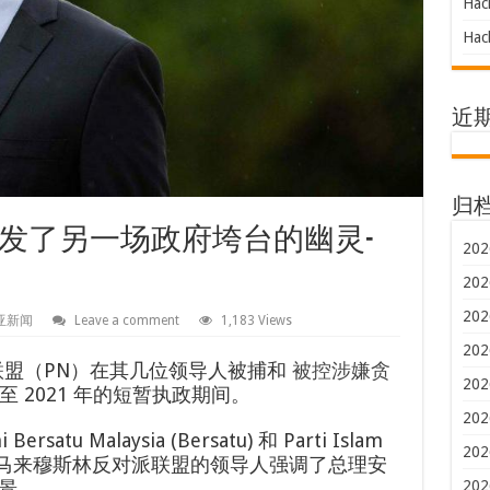
Hac
Hac
近
归
发了另一场政府垮台的幽灵-
202
202
202
亚新闻
Leave a comment
1,183 Views
202
联盟（PN）在其几位领导人被捕和
被控涉嫌贪
202
年至 2021 年的短暂执政期间。
202
satu Malaysia (Bersatu) 和 Parti Islam
202
为首的主要是马来穆斯林反对派联盟的领导人强调了总理安
202
景。