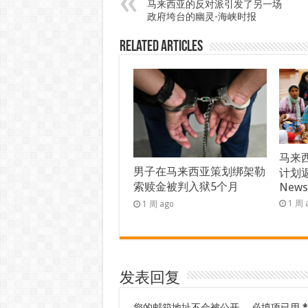
马来西亚的反对派引发了另一场
政府垮台的幽灵-海峡时报
Related Articles
马来西
男子在马来西亚策划绑架勒
计划返
索赎金被判入狱5个月
New
1 周 
1 周 ago
发表回复
您的邮箱地址不会被公开。
必填项已用
*