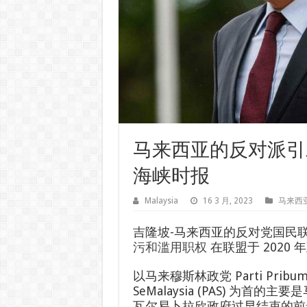
马来西亚的反对派引
海峡时报
Malaysia
16 3 月, 2023
马来西
吉隆坡-马来西亚的反对党国民
污和滥用职权
在联盟于 2020 
以马来穆斯林政党 Parti Pribumi Ber
SeMalaysia (PAS) 
瓦尔易卜拉欣政府过早结束的前