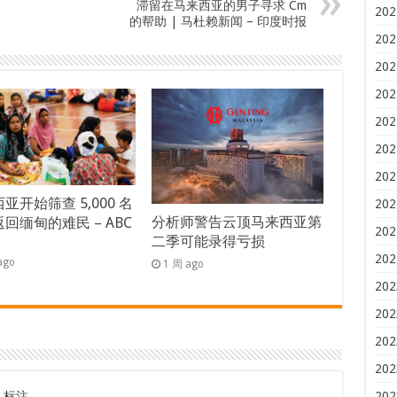
滞留在马来西亚的男子寻求 Cm
202
的帮助 | 马杜赖新闻 – 印度时报
202
202
202
202
202
202
亚开始筛查 5,000 名
202
分析师警告云顶马来西亚第
回缅甸的难民 – ABC
202
二季可能录得亏损
s
202
ago
1 周 ago
202
202
202
202
标注
202