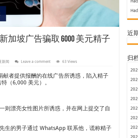
Hac
Hac
近
加坡广告骗取 6000 美元精子
归
亚新闻
Leave a comment
63 Views
202
子捐献者提供报酬的在线广告所诱惑，陷入精子
202
吉特（6,000 美元）。
202
202
一则漂亮女性图片所诱惑，并在网上提交了自
202
202
的男子通过 WhatsApp 联系他，谎称精子
202
202