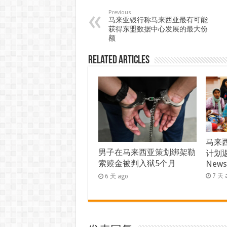
Previous
马来亚银行称马来西亚最有可能
获得东盟数据中心发展的最大份
额
Related Articles
马来西
男子在马来西亚策划绑架勒
计划返
索赎金被判入狱5个月
New
7 天 
6 天 ago