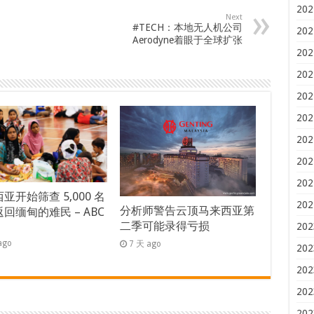
202
Next
#TECH：本地无人机公司
202
Aerodyne着眼于全球扩张
202
202
202
202
202
202
202
亚开始筛查 5,000 名
202
分析师警告云顶马来西亚第
回缅甸的难民 – ABC
二季可能录得亏损
s
202
ago
7 天 ago
202
202
202
202