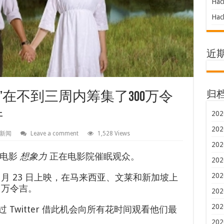
Hac
Hac
近
归
nur’在不到三周内筹集了300万令
202
件
202
新闻
Leave a comment
1,528 Views
202
亚电影
想象力
正在电影院催眠观众。
202
202
电影于 2 月 23 日上映，在马来西亚、文莱和新加坡上
 万令吉。
202
202
s 通过 Twitter 借此机会向所有花时间观看他们最
202