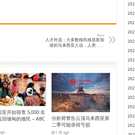
202
202
202
202
Next
人才外流：大多数移民移居新加
202
坡的马来西亚人说，人类……
202
202
202
202
202
202
202
亚开始筛查 5,000 名
202
分析师警告云顶马来西亚第
回缅甸的难民 – ABC
二季可能录得亏损
s
202
ago
1 周 ago
202