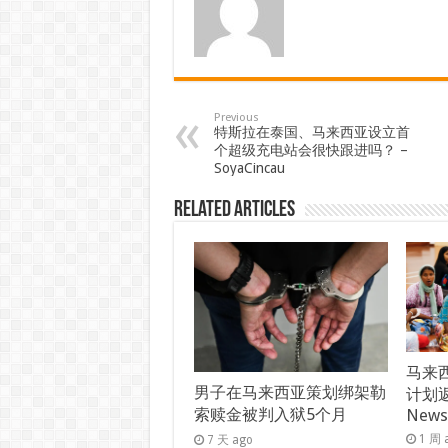
Previous
特斯拉在泰国、马来西亚设立首
个超级充电站会很快跟进吗？ –
SoyaCincau
Related Articles
马来西
男子在马来西亚策划绑架勒
计划返
索赎金被判入狱5个月
New
1 周 
7 天 ago