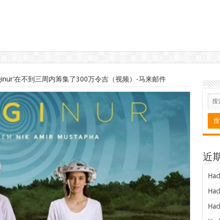
ginur’在不到三周内筹集了300万令吉（视频）-马来邮件
近
Hac
Hac
Hac