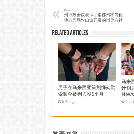
Previous
州行政会议表示，柔佛州将简化
地方当局对山坡开发的指导方针
Related Articles
马来西
男子在马来西亚策划绑架勒
计划返
索赎金被判入狱5个月
New
7 天 
6 天 ago