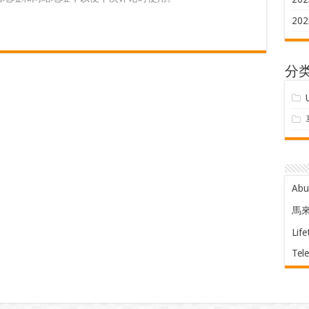
202
分
Ab
馬
Life
Tel