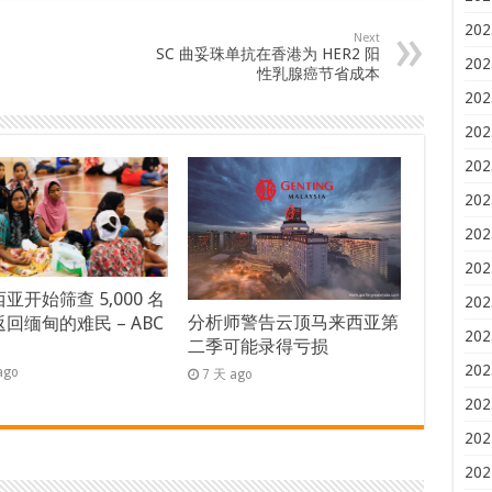
202
Next
SC 曲妥珠单抗在香港为 HER2 阳
202
性乳腺癌节省成本
202
202
202
202
202
202
亚开始筛查 5,000 名
202
分析师警告云顶马来西亚第
回缅甸的难民 – ABC
202
二季可能录得亏损
s
202
ago
7 天 ago
202
202
202