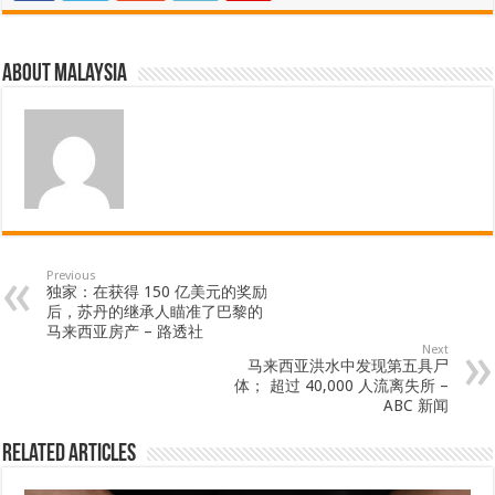
u
s
按
About Malaysia
钮
进
行
导
航
Previous
独家：在获得 150 亿美元的奖励
后，苏丹的继承人瞄准了巴黎的
马来西亚房产 – 路透社
Next
马来西亚洪水中发现第五具尸
体； 超过 40,000 人流离失所 –
ABC 新闻
Related Articles