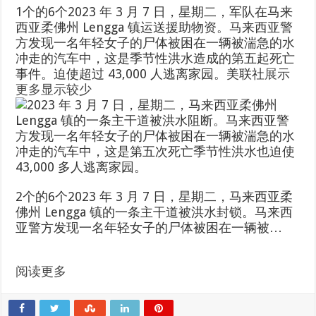
1个
的
6个
2023 年 3 月 7 日，星期二，军队在马来
一
西亚柔佛州 Lengga 镇运送援助物资。马来西亚警
个
方发现一名年轻女子的尸体被困在一辆被湍急的水
旋
冲走的汽车中，这是季节性洪水造成的第五起死亡
转
事件。迫使超过 43,000 人逃离家园。
美联社
展示
木
更多
显示较少
马
。
使
用
N
e
x
2个
的
6个
2023 年 3 月 7 日，星期二，马来西亚柔
t
佛州 Lengga 镇的一条主干道被洪水封锁。马来西
和
亚警方发现一名年轻女子的尸体被困在一辆被…
P
r
e
阅读更多
v
i
o