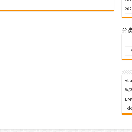
202
分
Ab
馬
Life
Tel