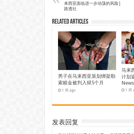
来西亚面临进一步动荡的风险|
路透社
Related Articles
马来西
男子在马来西亚策划绑架勒
计划返
索赎金被判入狱5个月
New
1 周 
1 周 ago
发表回复