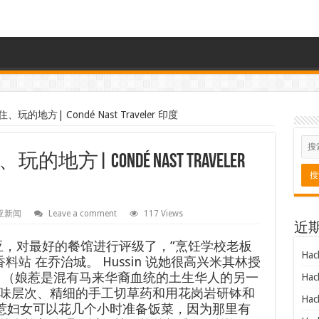
地方| Condé Nast Traveler 印度
| Condé Nast Traveler
亚新闻
Leave a comment
117 Views
近
亚，对最好的餐馆进行评级了，”烹饪学校老板
Hac
的香料站
在乔治城。 Hussin 说她很高兴米其林授
 （娘惹是混有马来华裔血统的土生华人的另一
Hac
味层次、精细的手工切草药和用花岗岩研钵和
Hac
娘惹妇女可以花几个小时准备饭菜，因为那里有