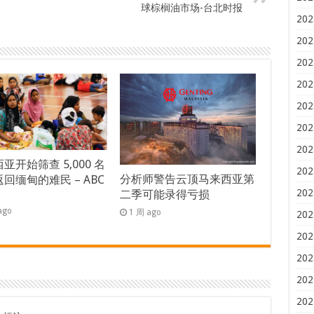
球棕榈油市场-台北时报
202
202
202
202
202
202
202
亚开始筛查 5,000 名
202
分析师警告云顶马来西亚第
回缅甸的难民 – ABC
202
二季可能录得亏损
s
ago
1 周 ago
202
202
202
202
202