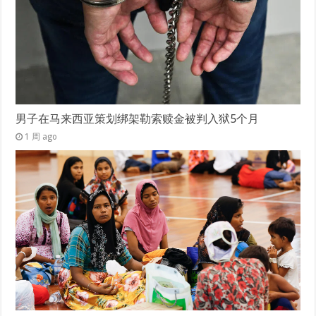
男子在马来西亚策划绑架勒索赎金被判入狱5个月
1 周 ago