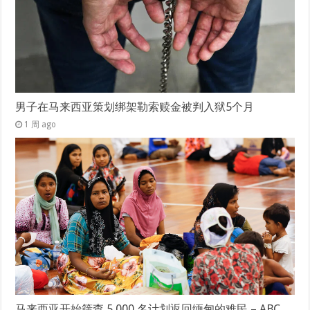
男子在马来西亚策划绑架勒索赎金被判入狱5个月
1 周 ago
马来西亚开始筛查 5,000 名计划返回缅甸的难民 – ABC