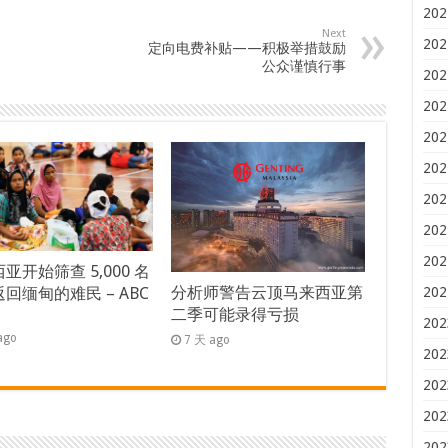
202
Next
202
定向电费补贴——积极举措鼓励
公众谨慎行事
202
202
202
202
202
202
202
亚开始筛查 5,000 名
分析师警告云顶马来西亚第
202
回缅甸的难民 – ABC
二季可能录得亏损
s
202
ago
7 天 ago
202
202
202
202