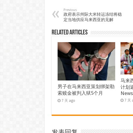
Previous
政府表示州际大米转运冻结将稳
定当地供应马来西亚的见解
Related Articles
马来西
男子在马来西亚策划绑架勒
计划返
索赎金被判入狱5个月
New
7 天 
7 天 ago
发表回复