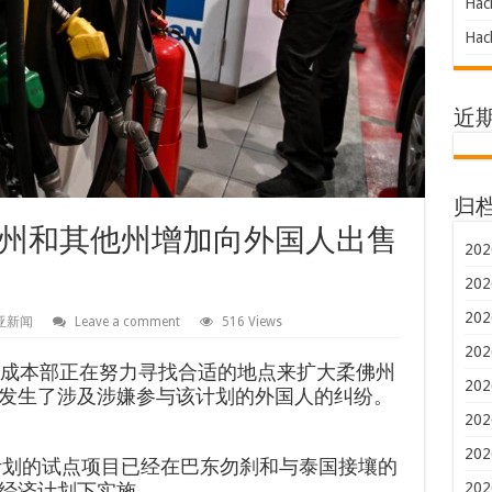
Hac
Hac
近
归
州和其他州增加向外国人出售
202
202
202
亚新闻
Leave a comment
516 Views
202
生活成本部正在努力寻找合适的地点来扩大柔佛州
202
发生了涉及涉嫌参与该计划的外国人的纠纷。
202
202
计划的试点项目已经在巴东勿刹和与泰国接壤的
202
经济计划下实施。