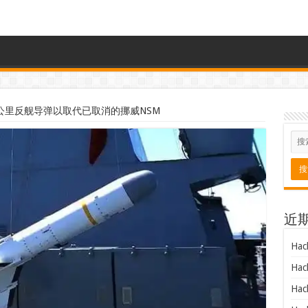
0公里反舰导弹以取代已取消的挪威NSM
近
Hac
Hac
Hac