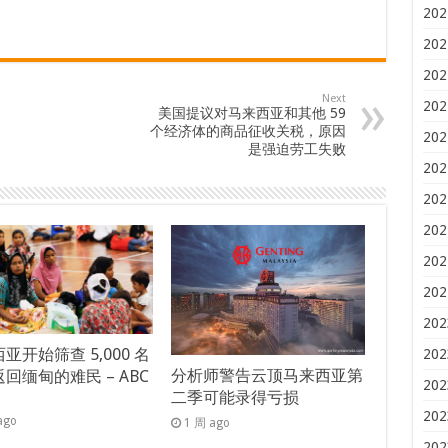
202
202
202
Next
202
美国提议对马来西亚和其他 59
个经济体的商品征收关税，原因
202
是强迫劳工失败
202
202
202
202
202
202
亚开始筛查 5,000 名
202
分析师警告云顶马来西亚第
回缅甸的难民 – ABC
202
二季可能录得亏损
s
202
ago
1 周 ago
202