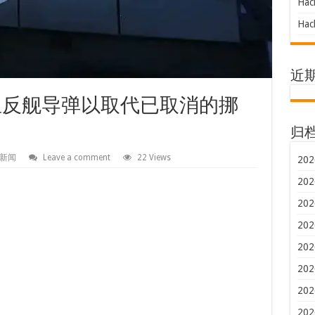
Hac
Hac
近
公里反舰导弹以取代已取消的挪
归
新闻
Leave a comment
22 Views
202
202
202
202
202
202
202
202