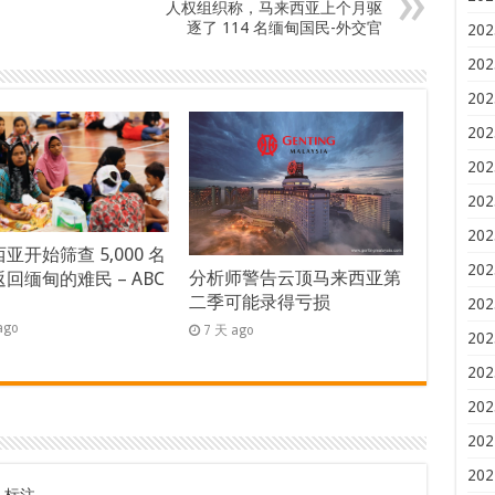
人权组织称，马来西亚上个月驱
逐了 114 名缅甸国民-外交官
202
202
202
202
202
202
202
亚开始筛查 5,000 名
202
分析师警告云顶马来西亚第
回缅甸的难民 – ABC
二季可能录得亏损
s
202
ago
7 天 ago
202
202
202
202
202
标注