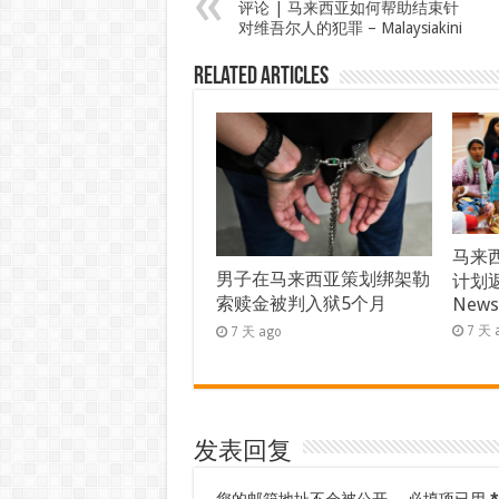
评论 | 马来西亚如何帮助结束针
对维吾尔人的犯罪 – Malaysiakini
Related Articles
马来西
男子在马来西亚策划绑架勒
计划返
索赎金被判入狱5个月
New
7 天 
7 天 ago
发表回复
您的邮箱地址不会被公开。
必填项已用
*