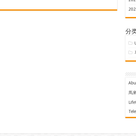
202
分
Ab
馬
Life
Tel