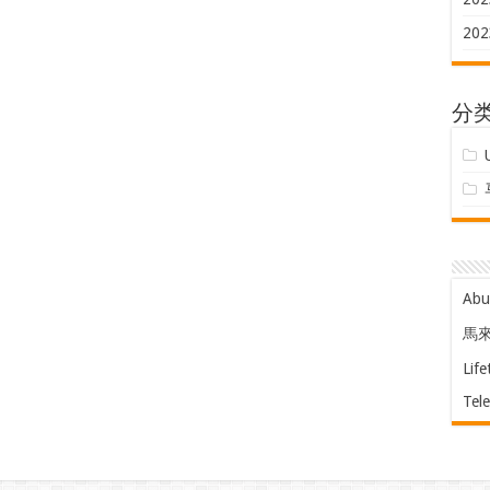
202
分
Ab
馬
Life
Tel