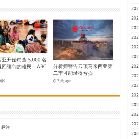
202
202
202
202
202
202
亚开始筛查 5,000 名
分析师警告云顶马来西亚第
202
回缅甸的难民 – ABC
二季可能录得亏损
s
202
ago
7 天 ago
202
202
202
202
202
标注
202