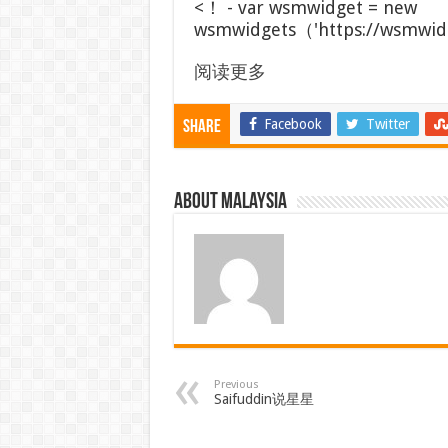
<！ - var wsmwidget = new
wsmwidgets（'https://wsmwidg
阅读更多
Facebook
Twitter
Share
About Malaysia
Previous
Saifuddin说星星