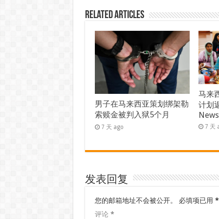
Related Articles
马来西
男子在马来西亚策划绑架勒
计划返
索赎金被判入狱5个月
New
7 天 
7 天 ago
发表回复
您的邮箱地址不会被公开。
必填项已用
*
评论
*