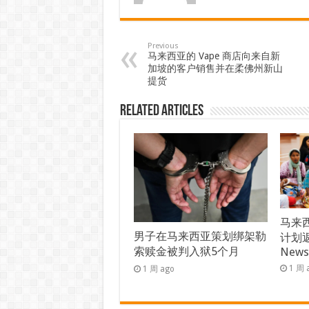
Previous
马来西亚的 Vape 商店向来自新
加坡的客户销售并在柔佛州新山
提货
Related Articles
马来西
男子在马来西亚策划绑架勒
计划返
索赎金被判入狱5个月
New
1 周 
1 周 ago