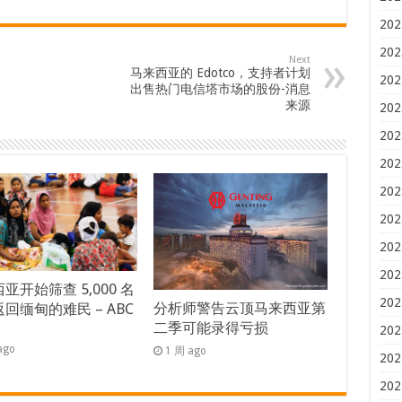
202
202
Next
马来西亚的 Edotco，支持者计划
202
出售热门电信塔市场的股份-消息
来源
202
202
202
202
202
202
202
亚开始筛查 5,000 名
202
分析师警告云顶马来西亚第
回缅甸的难民 – ABC
二季可能录得亏损
s
202
ago
1 周 ago
202
202