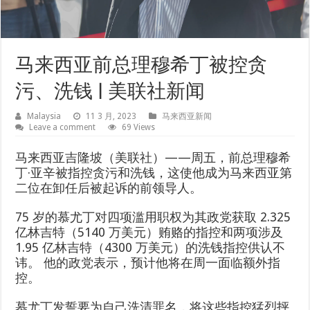
马来西亚前总理穆希丁被控贪
污、洗钱 | 美联社新闻
Malaysia
11 3 月, 2023
马来西亚新闻
Leave a comment
69 Views
马来西亚吉隆坡（美联社）——周五，前总理穆希
丁·亚辛被指控贪污和洗钱，这使他成为马来西亚第
二位在卸任后被起诉的前领导人。
75 岁的慕尤丁对四项滥用职权为其政党获取 2.325
亿林吉特（5140 万美元）贿赂的指控和两项涉及
1.95 亿林吉特（4300 万美元）的洗钱指控供认不
讳。 他的政党表示，预计他将在周一面临额外指
控。
慕尤丁发誓要为自己洗清罪名，将这些指控猛烈抨