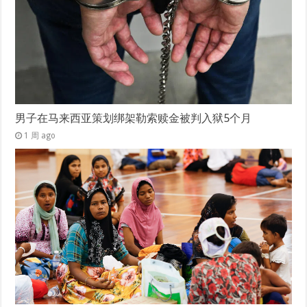
男子在马来西亚策划绑架勒索赎金被判入狱5个月
1 周 ago