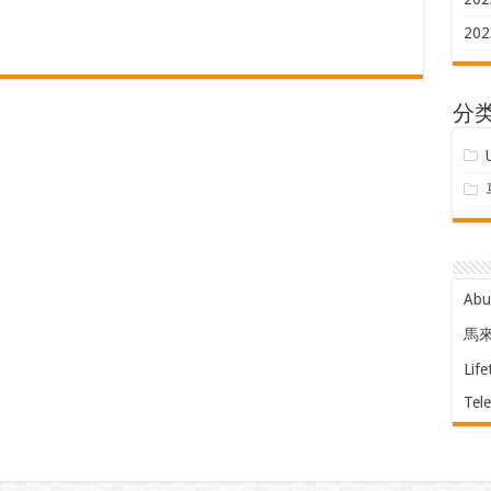
202
分
Ab
馬
Life
Tel