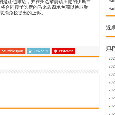
目的是让他难堪，并在州选举前镇压他的伊斯兰
Hac
权将合同授予选定的马来族裔承包商以换取贿
Hac
取消免税提出的上诉。
近
归
Stumbleupon
LinkedIn
Pinterest
202
202
202
202
202
202
202
202