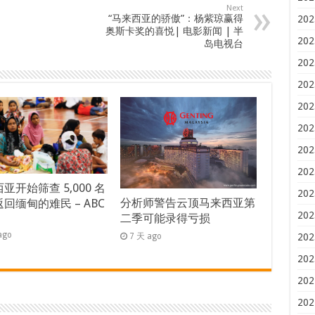
Next
“马来西亚的骄傲”：杨紫琼赢得
202
奥斯卡奖的喜悦| 电影新闻 | 半
202
岛电视台
202
202
202
202
202
202
亚开始筛查 5,000 名
202
分析师警告云顶马来西亚第
回缅甸的难民 – ABC
202
二季可能录得亏损
s
ago
7 天 ago
202
202
202
202