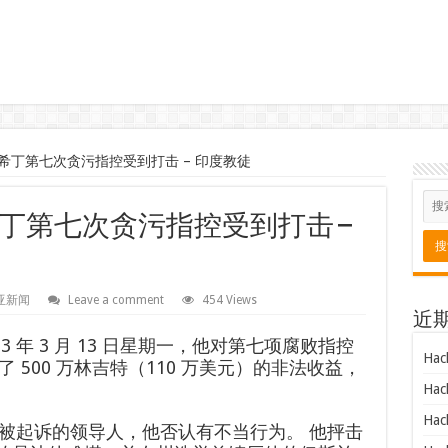
希丁第七次贪污指控受到打击 – 印度教徒
丁第七次贪污指控受到打击 –
亚新闻
Leave a comment
454 Views
近
23 年 3 月 13 日星期一，他对第七项腐败指控
Hac
500 万林吉特（110 万美元）的非法收益，
Hac
Hac
被起诉的领导人，他否认有不当行为。 他抨击