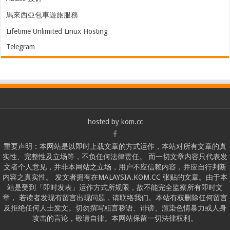
馬來西亞包車遊旅服務
Lifetime Unlimited Linux Hosting
Telegram
hosted by
kom.cc
重要声明：本网站是以即时上载文章的方式运作，本站对所有文章的真
实性、完整性及立场等，不负任何法律责任。 而一切文章内容只代表发
文者个人意见，并非本网站之立场，用户不应信赖内容，并应自行判断
内容之真实性。 发文者拥有在MALAYSIA.KOM.CC 张贴的文章。由于本
站是受到「即时发表」运作方式所规限，故不能完全监察所有即时文
章， 若读者发现有留言出现问题，请联络我们。本站有权删除任何留言
及拒绝任何人士发文。切勿撰写粗言秽语、诽谤、渲染色情暴力或人身
攻击的言论，敬请自律。本网站保留一切法律权利。