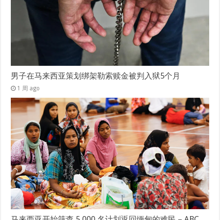
男子在马来西亚策划绑架勒索赎金被判入狱5个月
1 周 ago
马来西亚开始筛查 5,000 名计划返回缅甸的难民 – ABC