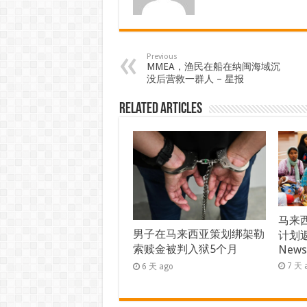
Previous
MMEA，渔民在船在纳闽海域沉
没后营救一群人 – 星报
Related Articles
马来西
男子在马来西亚策划绑架勒
计划返
索赎金被判入狱5个月
New
7 天 
6 天 ago