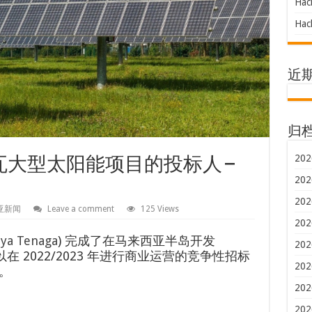
Hac
Hac
近
归
202
兆瓦大型太阳能项目的投标人 –
202
202
亚新闻
Leave a comment
125 Views
202
aya Tenaga
) 完成了在马来西亚半岛开发
202
在 2022/2023 年进行商业运营的竞争性招标
202
。
202
202