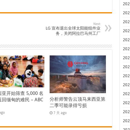
202
202
202
Next
LG 宣布退出全球太阳能组件业
202
务，关闭阿拉巴马州工厂
202
202
202
202
202
202
亚开始筛查 5,000 名
202
分析师警告云顶马来西亚第
回缅甸的难民 – ABC
202
二季可能录得亏损
s
202
ago
7 天 ago
202
202