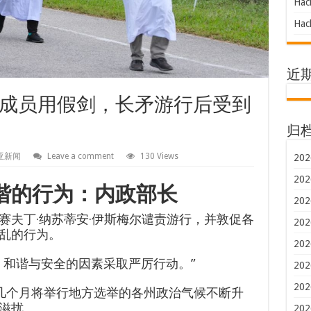
Hac
Hac
近
成员用假剑，长矛游行后受到
归
亚新闻
Leave a comment
130 Views
202
202
谐的行为：内政部长
202
赛夫丁·纳苏蒂安·伊斯梅尔谴责游行，并敦促各
202
乱的行为。
202
、和谐与安全的因素采取严厉行动。”
202
202
在未来几个月将举行地方选举的各州政治气候不断升
滋扰。
202