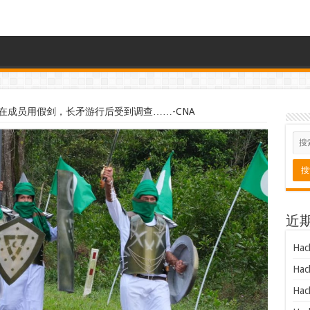
在成员用假剑，长矛游行后受到调查……-CNA
近
Hac
Hac
Hac