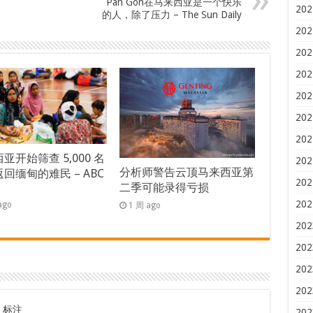
Pan Gon在马来西亚是一个快乐
202
的人，除了压力 – The Sun Daily
202
202
202
202
202
202
亚开始筛查 5,000 名
202
分析师警告云顶马来西亚第
回缅甸的难民 – ABC
202
二季可能录得亏损
s
202
ago
1 周 ago
202
202
202
202
标注
202