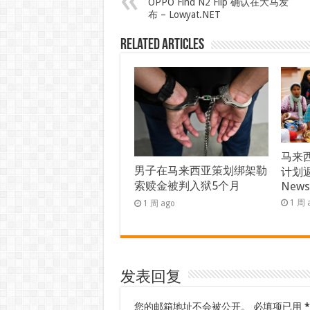
OPPO Find N2 Flip 确认在大马发
布 – Lowyat.NET
Related Articles
马来西
男子在马来西亚策划绑架勒
计划返
索赎金被判入狱5个月
New
1 周 
1 周 ago
发表回复
您的邮箱地址不会被公开。
必填项已用
*