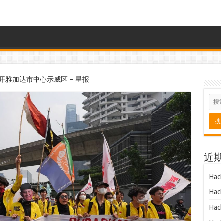
开雅加达市中心示威区 – 星报
近
Hac
Hac
Hac