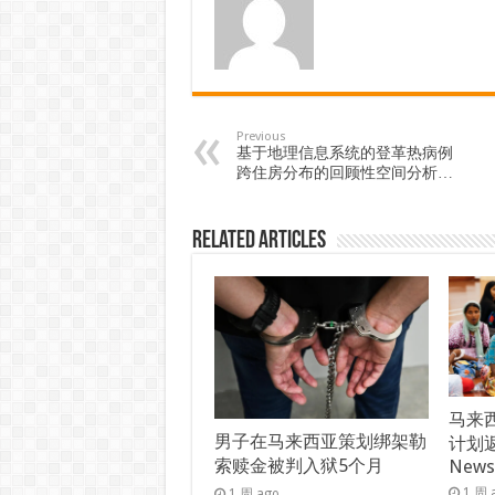
Previous
基于地理信息系统的登革热病例
跨住房分布的回顾性空间分析…
Related Articles
马来西
男子在马来西亚策划绑架勒
计划返
索赎金被判入狱5个月
New
1 周 
1 周 ago