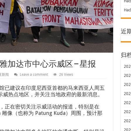
Hac
Hac
近
归
加达市中心示威区 – 星报
202
亚新闻
Leave a comment
26 Views
202
202
馆已建议在印度尼西亚首都的马来西亚人周五
的示威热点地区，并关注当地政府的最新消息。
202
202
，正在密切关注示威活动的报道，特别是在
202
iwaha 雕像（也称为 Patung Kuda）周围，预计那
202
202