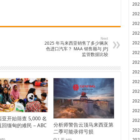
202
202
202
202
Next
202
2025 年马来西亚销售了多少辆灰
色进口汽车？ MAA 销售额与 JPJ
202
监管数据比较
202
202
202
202
202
202
亚开始筛查 5,000 名
202
分析师警告云顶马来西亚第
回缅甸的难民 – ABC
202
二季可能录得亏损
s
202
ago
1 周 ago