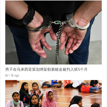
男子在马来西亚策划绑架勒索赎金被判入狱5个月
1 周 ago