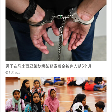
男子在马来西亚策划绑架勒索赎金被判入狱5个月
1 周 ago