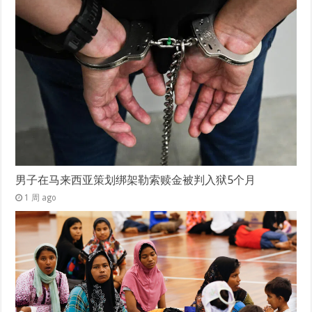
男子在马来西亚策划绑架勒索赎金被判入狱5个月
1 周 ago